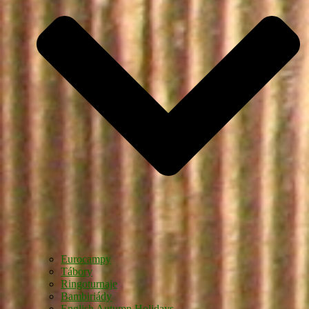
Eurocampy
Tábory
Ringoturnaje
Bambiriády
English Autumn Holidays