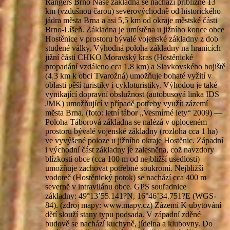
Rangers Brno Naše základna se nachází přibližně 13
km (vzdušnou čarou) severovýchodně od historického
jádra města Brna a asi 5,5 km od okraje městské části
Brno-Líšeň. Základna je umístěna u jižního konce obce
Hostěnice v prostoru bývalé vojenské základny z dob
studené války. Výhodná poloha základny na hranicích
jižní části CHKO Moravský kras (Hostěnické
propadání vzdáleno cca 1,8 km) a Slavkovského bojiště
(4,3 km k obci Tvarožná) umožňuje bohaté vyžití v
oblasti pěší turistiky i cykloturistiky. Výhodou je také
vynikající dopravní obslužnost (autobusová linka IDS
JMK) umožňující v případě potřeby využít zázemí
města Brna. (foto: letní tábor „Vesmírné lety“ 2009) —
Poloha Táborová základna se nalézá v oploceném
prostoru bývalé vojenské základny (rozloha cca 1 ha)
ve vyvýšené poloze u jižního okraje Hostěnic. Západní
i východní část základny je zalesněna, což navzdory
blízkosti obce (cca 100 m od nejbližší usedlosti)
umožňuje zachovat potřebné soukromí. Nejbližší
vodoteč (Hostěnický potok) se nachází cca 400 m
severně v intravilánu obce. GPS souřadnice
základny: 49°13’55.141?N, 16°46’34.751?E (WGS-
84). (zdroj mapy: www.mapy.cz) Zázemí K ubytování
dětí slouží stany typu podsada. V západní zděné
budově se nachází kuchyně, jídelna a klubovny. Do