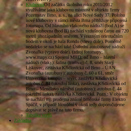
Klubovna
Od začátku školního roku 2011/2012
využíváme jako klubovnu místnost v objektu firmy
Pozemstav Brno, a. s., na ulici Nové Sady 37. Polohu
nové klubovny v rámci města Brna přibližuje připojená
fotomapa. Od hlavního vlakového nádraží (bod A) se
nová klubovna (bod B) nachází vzdušnou čarou asi 720
metrů jihozápadním směrem. Výrazným orientačním
bodem v okolí je hala Rondo (vlevo dole). Poměrně
nedaleko se nachází také Ústřední autobusové nádraží
Zvonařka (vpravo dole). (zdroj fotomapy:
www.mapy.cz) Spojení MHD: od Brno – hlavní
nádraží (vlaky): šalina (tramvaj) č. 8, směr Starý
Lískovec, zastávka Křídlovická od Brno – ÚAN
Zvonařka (autobusy): autobusy č. 60 a 61, směr
Univerzitní kampus – sever, zastávka Křídlovická
autobus č. 84 (okružní linka), zastávka Křídlovická od
Brno – Mendlovo náměstí (autobusy): autobus č. 44
(okružní linka), zastávka Křídlovická. Pozn.: V objektu
se nachází mj. prodejna známé brněnské firmy Elektro
Spáčil, v případě bloudění v okolí tedy doporučujeme
doptávat se právě na tuto firmu.
Tabulka veršů
Základna