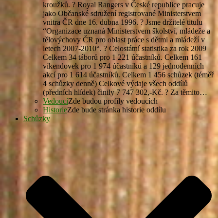
kroužků. ? Royal Rangers v České republice pracuje
jako Občanské sdružení registrované Ministerstvem
vnitra ČR dne 16. dubna 1996. ? Jsme držitelé titulu
“Organizace uznaná Ministerstvem školství, mládeže a
tělovýchovy ČR pro oblast práce s dětmi a mládeží v
letech 2007-2010“. ? Celostátní statistika za rok 2009
Celkem 34 táborů pro 1 221 účastníků. Celkem 161
víkendovek pro 1 974 účastníků a 129 jednodenních
akcí pro 1 614 účastníků. Celkem 1 456 schůzek (téměř
4 schůzky denně) Celkové výdaje všech oddílů
(předních hlídek) činily 7 747 302,-Kč. ? Za těmito…
Vedoucí
Zde budou profily vedoucích
Historie
Zde bude stránka historie oddílu
Schůzky