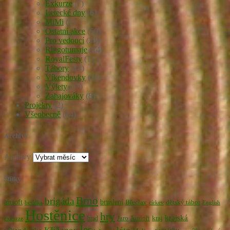
Exkurze
(7)
Letecké dny
(6)
MiMi
(1)
Ostatní akce
(60)
Pro vedoucí
(24)
Ringoturnaje
(14)
RoyalFesty
(1)
Tábory
(14)
Víkendovky
(32)
Výlety
(17)
Zahajováky
(8)
Projekty
(2)
Všeobecně
(14)
Archivy
Archivy
Štítky
Brno
brigáda
airsoft
bruslení
Břeclav
dětský tábor
besídka
církev
English
Hostěnice
hry
krajská
Jaro
Junioři
kraj
hrad
exkurze
les