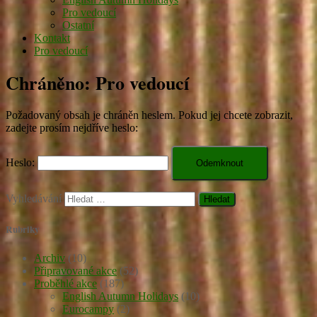
Pro vedoucí
Ostatní
Kontakt
Pro vedoucí
Chráněno: Pro vedoucí
Požadovaný obsah je chráněn heslem. Pokud jej chcete zobrazit,
zadejte prosím nejdříve heslo:
Heslo:
Vyhledávání
Rubriky
Archiv
(10)
Připravované akce
(52)
Proběhlé akce
(187)
English Autumn Holidays
(10)
Eurocampy
(2)