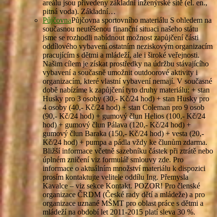
areálu jsou přivedeny základní inženýrské sítě (el. en.,
pitná voda). Základní…
Půjčovna
Půjčovna sportovního materiálu S ohledem na
současnou neutěšenou finanční situaci našeho státu
jsme se rozhodli nabídnout možnost zapůjčení části
oddílového vybavení ostatním neziskovým organizacím
pracujícím s dětmi a mládeží, ale i široké veřejnosti.
Našim cílem je získat prostředky na údržbu stávajícího
vybavení a současně umožnit outdoorové aktivity i
organizacím, které vlastní vybavení nemají. V současné
době nabízíme k zapůjčení tyto druhy materiálu: + stan
Husky pro 3 osoby (30,- Kč/24 hod) + stan Husky pro
4 osoby (40,- Kč/24 hod) + stan Coleman pro 9 osob
(90,- Kč/24 hod) + gumový člun Helios (100,- Kč/24
hod) + gumový člun Pálava (120,- Kč/24 hod) +
gumový člun Baraka (150,- Kč/24 hod) + vesta (20,-
Kč/24 hod) + pumpa a pádla vždy ke člunům zdarma.
Bližší informace včetně sazebníku částek při ztrátě nebo
úplném zničení viz formulář smlouvy zde. Pro
informace o aktuálním množství materiálu k dispozici
prosím kontaktujte velitele oddílu Ing. Přemysla
Kavalce – viz sekce Kontakt. POZOR! Pro členské
organizace ČRDM (České rady dětí a mládeže) a pro
organizace uznané MŠMT pro oblast práce s dětmi a
mládeží na období let 2011-2015 platí sleva 30 %.