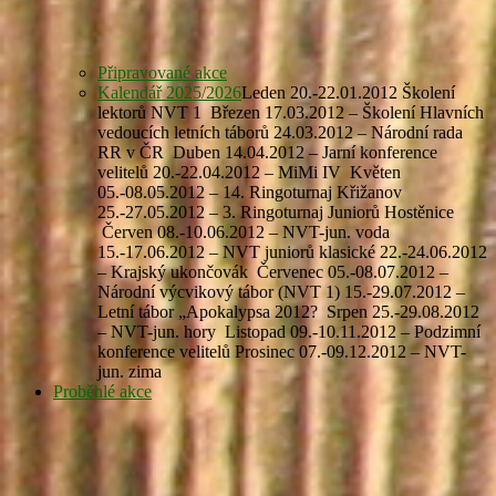
Připravované akce
Kalendář 2025/2026
Leden 20.-22.01.2012 Školení
lektorů NVT 1 Březen 17.03.2012 – Školení Hlavních
vedoucích letních táborů 24.03.2012 – Národní rada
RR v ČR Duben 14.04.2012 – Jarní konference
velitelů 20.-22.04.2012 – MiMi IV Květen
05.-08.05.2012 – 14. Ringoturnaj Křižanov
25.-27.05.2012 – 3. Ringoturnaj Juniorů Hostěnice
Červen 08.-10.06.2012 – NVT-jun. voda
15.-17.06.2012 – NVT juniorů klasické 22.-24.06.2012
– Krajský ukončovák Červenec 05.-08.07.2012 –
Národní výcvikový tábor (NVT 1) 15.-29.07.2012 –
Letní tábor „Apokalypsa 2012? Srpen 25.-29.08.2012
– NVT-jun. hory Listopad 09.-10.11.2012 – Podzimní
konference velitelů Prosinec 07.-09.12.2012 – NVT-
jun. zima
Proběhlé akce