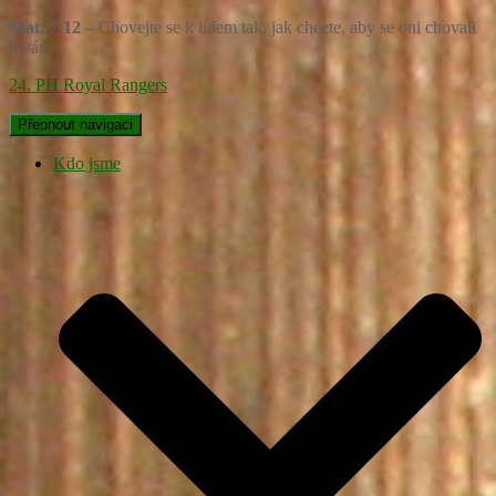
Mat. 7:12 –
Chovejte se k lidem tak, jak chcete, aby se oni chovali
k vám.
24. PH Royal Rangers
Přepnout navigaci
Kdo jsme