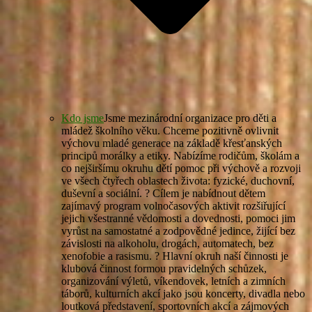
Kdo jsme
Jsme mezinárodní organizace pro děti a
mládež školního věku. Chceme pozitivně ovlivnit
výchovu mladé generace na základě křesťanských
principů morálky a etiky. Nabízíme rodičům, školám a
co nejširšímu okruhu dětí pomoc při výchově a rozvoji
ve všech čtyřech oblastech života: fyzické, duchovní,
duševní a sociální. ? Cílem je nabídnout dětem
zajímavý program volnočasových aktivit rozšiřující
jejich všestranné vědomosti a dovednosti, pomoci jim
vyrůst na samostatné a zodpovědné jedince, žijící bez
závislosti na alkoholu, drogách, automatech, bez
xenofobie a rasismu. ? Hlavní okruh naší činnosti je
klubová činnost formou pravidelných schůzek,
organizování výletů, víkendovek, letních a zimních
táborů, kulturních akcí jako jsou koncerty, divadla nebo
loutková představení, sportovních akcí a zájmových