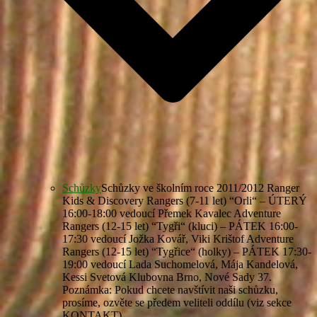
Schůzky
Schůzky ve školním roce 2011/2012 Ranger
Kids & Discovery Rangers (7-11 let) “Orli“ – ÚTERÝ
16:00-18:00 vedoucí Přemek Kavalec Adventure
Rangers (12-15 let) “Tygři“ (kluci) – PÁTEK 16:00-
17:30 vedoucí Jožka Kovář, Viki Krištof Adventure
Rangers (12-15 let) “Tygřice“ (holky) – PÁTEK 17:30-
19:00 vedoucí Lada Suchomelová, Mája Kandelová,
Kessi Svetová Klubovna Brno, Nové Sady 37.
Poznámka: Pokud chcete navštívit naši schůzku,
prosíme, ozvěte se předem veliteli oddílu (viz sekce
KONTAKT).